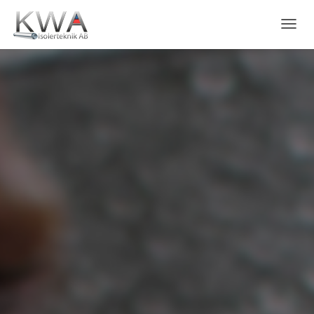
V
I
S
A
/
G
Ö
M
N
A
V
I
G
E
R
I