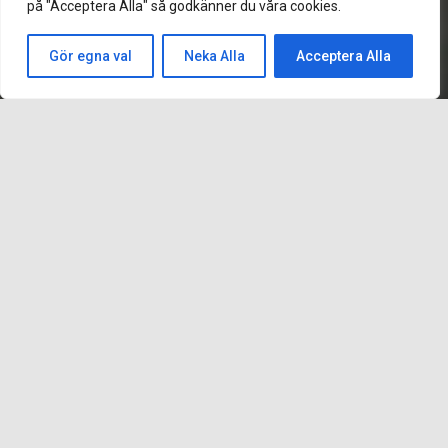
på "Acceptera Alla" så godkänner du våra cookies.
Gör egna val
Neka Alla
Acceptera Alla
Vi isolerar Norden.
Vi utför isoleringstjänster över hela Norden med utgångspunkt
från Kungälv. Bland våra kunder finner du bland annat rörfirmor,
ventilationsföretag, fastighetsägare, varvs- och
tillverkningsindustrin. Vad kan vi göra för dig?