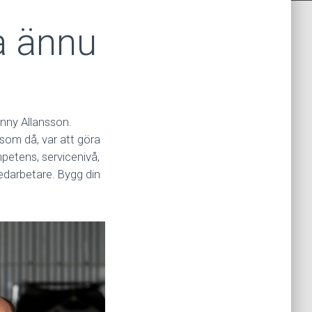
ra ännu
onny Allansson.
som då, var att göra
petens, servicenivå,
 medarbetare. Bygg din